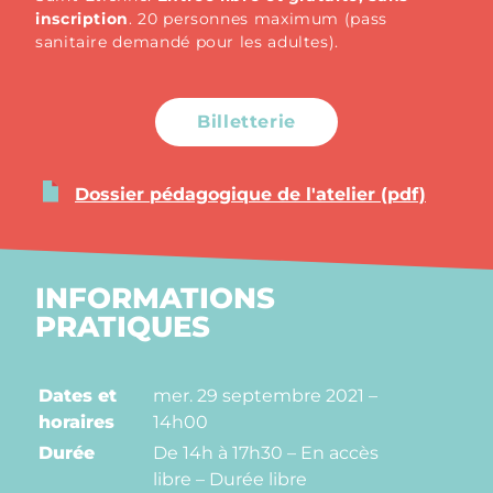
inscription
. 20 personnes maximum (pass
sanitaire demandé pour les adultes).
Billetterie
Dossier pédagogique de l'atelier (pdf)
INFORMATIONS
PRATIQUES
Dates et
mer. 29 septembre 2021 –
horaires
14h00
Durée
De 14h à 17h30 – En accès
libre – Durée libre