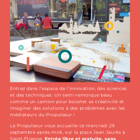
Entrez dans l’espace de l’innovation, des sciences
et des techniques. Un semi-remorque beau
comme un camion pour booster sa créativité et
imaginer des solutions à des problèmes avec les
médiateurs du Propulseur !
Le Propulseur vous accueille ce mercredi 29
septembre après-midi, sur la place Jean Jaurès à
Saint-Étienne.
Entrée libre et gratuite, sans