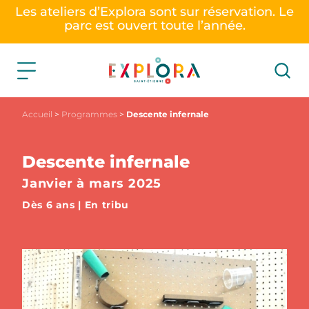
Les ateliers d’Explora sont sur réservation. Le
parc est ouvert toute l’année.
Accueil
>
Programmes
>
Descente infernale
Descente infernale
Janvier à mars 2025
Dès 6 ans | En tribu