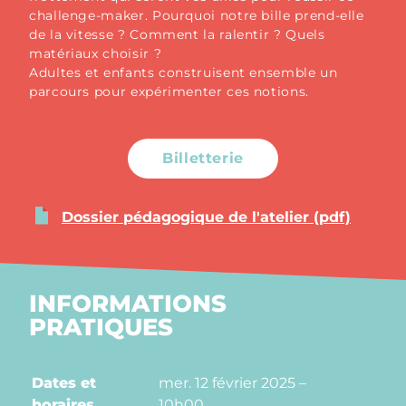
challenge-maker. Pourquoi notre bille prend-elle
de la vitesse ? Comment la ralentir ? Quels
matériaux choisir ?
Adultes et enfants construisent ensemble un
parcours pour expérimenter ces notions.
Billetterie
Dossier pédagogique de l'atelier (pdf)
INFORMATIONS
PRATIQUES
Dates et
mer. 12 février 2025 –
horaires
10h00