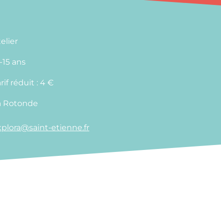
elier
-15 ans
rif réduit : 4 €
a Rotonde
xplora@saint-etienne.fr