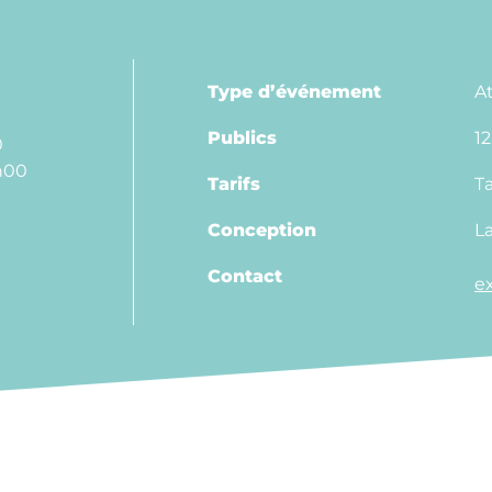
Type d’événement
At
Publics
12
0
h00
Tarifs
Ta
Conception
L
Contact
e