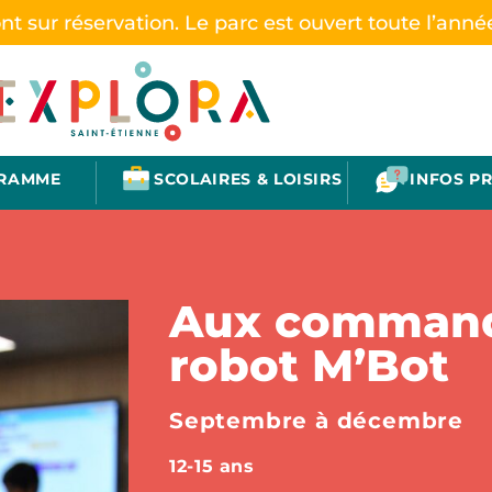
ont sur réservation. Le parc est ouvert toute l’anné
GRAMME
SCOLAIRES & LOISIRS
INFOS P
Aux comman
robot M’Bot
Septembre à décembre
12-15 ans