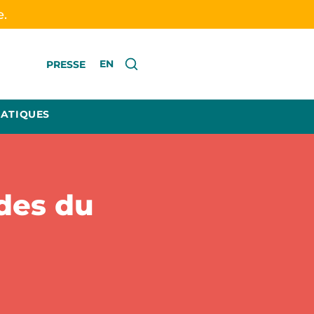
e.
EN
PRESSE
RATIQUES
des du