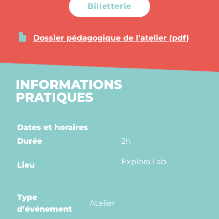
Billetterie
Dossier pédagogique de l'atelier (pdf)
INFORMATIONS
PRATIQUES
Dates et horaires
Durée
2h
Explora Lab
Lieu
Type
Atelier
d’événement