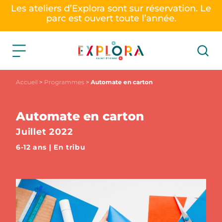
Les ateliers d’Explora sont sur réservation. Le
parc est ouvert toute l’année.
Accueil
>
Programmes
>
Automate en carton
Automate en carton
Juillet 2022
6-12 ans | En tribu