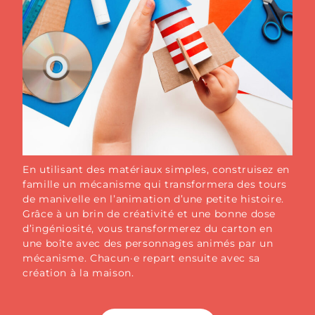
En utilisant des matériaux simples, construisez en
famille un mécanisme qui transformera des tours
de manivelle en l’animation d’une petite histoire.
Grâce à un brin de créativité et une bonne dose
d’ingéniosité, vous transformerez du carton en
une boîte avec des personnages animés par un
mécanisme. Chacun·e repart ensuite avec sa
création à la maison.