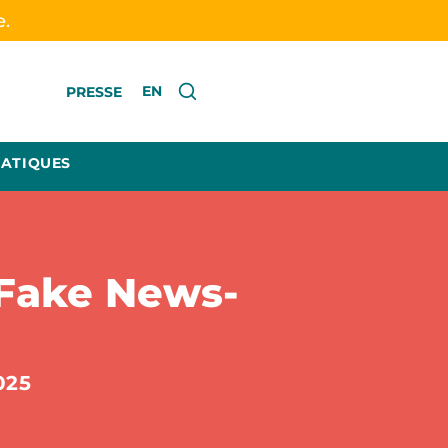
e.
EN
PRESSE
RATIQUES
Fake News-
025