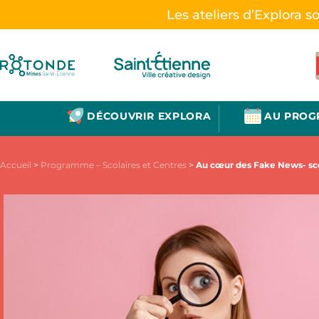
Les ateliers d’Explora s
DÉCOUVRIR EXPLORA
AU PRO
Accueil
>
Programme – Scolaires et Centres
>
Au cœur des Fake News- sc