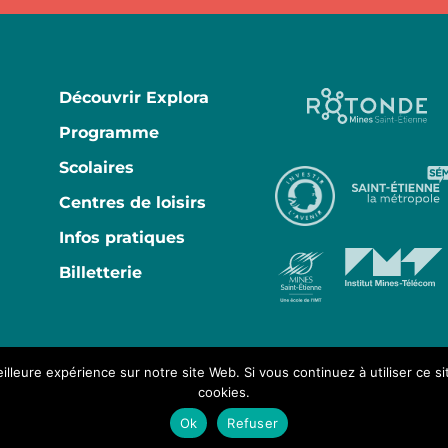
Découvrir Explora
Programme
Scolaires
Centres de loisirs
Infos pratiques
Billetterie
illeure expérience sur notre site Web. Si vous continuez à utiliser ce s
cookies.
s
Plan du site
Archives Grand Public
Archives Scolaires
Ok
Refuser