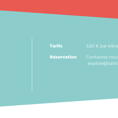
Tarifs
3,50 € par élèv
Réservation
Contactez nous
: explora@saint