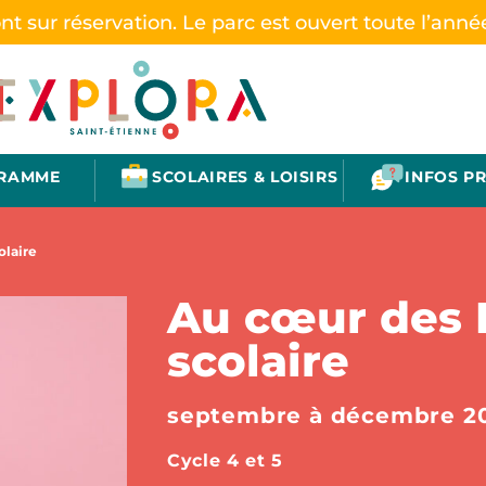
ont sur réservation. Le parc est ouvert toute l’anné
GRAMME
SCOLAIRES & LOISIRS
INFOS P
olaire
Au cœur des 
scolaire
septembre à décembre 2
Cycle 4 et 5