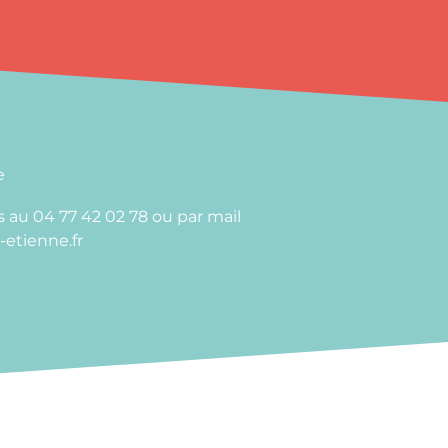
e
 au 04 77 42 02 78 ou par mail
-etienne.fr